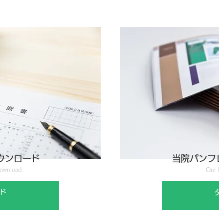
ウンロード
当院パンフ
download
Our 
ド