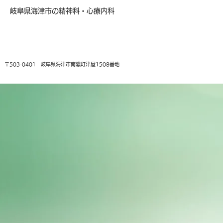
岐阜県海津市の精神科・心療内科
〒503-0401 岐阜県海津市南濃町津屋1508番地