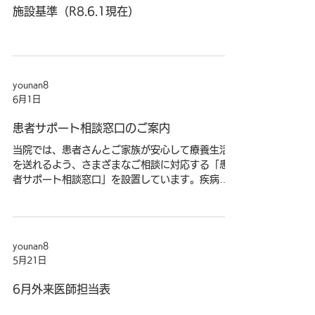
施設基準（R8.6.1現在）
younan8
6月1日
患者サポート相談窓口のご案内
当院では、患者さんとご家族が安心して療養生活
を送れるよう、さまざまなご相談に対応する「患
者サポート相談窓口」を設置しています。疾病に
関するご質問、入院・生活上のご不安など、どう
ぞお気軽にご相談ください。 【こんなご相談をお
受けします】 病気・治療に関すること、入院中の
不安・悩み、ご家族からのご相談、退院後の生
younan8
活・福祉サービス、医療費・経済的なご相談、ご
5月21日
意見・ご要望など、幅広くお受けしています。 ご
相談の内容は、担当の看護師・精神保健福祉士が
6月外来医師担当表
対応いたします。 どうぞお気軽にご相談くださ
い。 詳細は別紙をご参照ください。