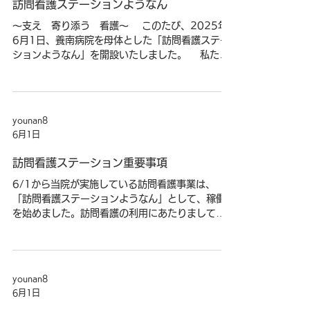
訪問看護ステーションようなん
～支え 寄り添う 看護～ このたび、2025年
6月1日、養南病院を母体とした「訪問看護ステー
ションようなん」を開設いたしました。 私たち
は、「住み慣れた地域で、自分らしく暮らし続け
たい」というご本人・ご家族の願いを大切に、看
護師やリハビリスタッフ等が丁寧にお宅へお伺い
します。 病気を抱えながらも、安心して在宅生
younan8
活を続けていただけるよう、医療処置、体調管
6月1日
理、服薬サポートから、ご家族への支援まで、生
活に根ざした看護を提供してまいります。 どうぞ
訪問看護ステーション重要事項
お気軽にご相談ください。スタッフ一同、心より
6/1から当院が実施している訪問看護事業は、
お待ちしております。
「訪問看護ステーションようなん」として、稼働
を始めました。訪問看護の利用にあたりまして、
訪問看護ステー
別添の重要事項についてご確認くださりますよ
ションようなん 管理者・スタッフ一同
う、ご案内いたします。
younan8
6月1日