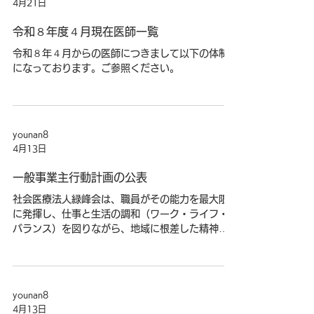
た。本公演には、患者様やそのご家族様など計14
名にご参加いただきました。 次回の家族教室は
「統合失調症について」と題し、5/17（日）に当
院デイケア施設内で行う予定です。
younan8
4月21日
令和８年度４月現在医師一覧
令和８年４月からの医師につきまして以下の体制
になっております。ご参照ください。
younan8
4月13日
一般事業主行動計画の公表
社会医療法人緑峰会は、職員がその能力を最大限
に発揮し、仕事と生活の調和（ワーク・ライフ・
バランス）を図りながら、地域に根差した精神科
医療を安定して提供し続けるため、次世代法・女