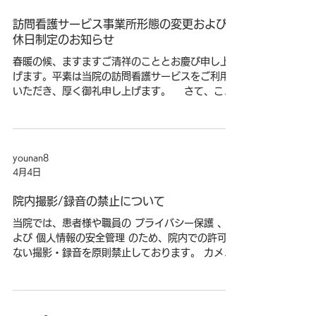
性活躍推進法に基づき「一般事業主行動計画」を
策定いたしました。 【計画期間】 令和8年4月1
日～令和10年3月31日 【目標1：男性の育児休業
younan8
業取得促進】 男性職員の育児休業取得率100％を
4月13日
目指します。 職種を超えた相互サポート体制を構
築し、家族との時間を大切にできる職場環境を整
訪問看護サービス事業所形態の変更および定
備します。 【目標2：長時間労働の是正と業務効
休日制定のお知らせ
率化】 法人全体の時間外労働を大幅に削減するこ
春暖の候、ますますご清祥のこととお慶び申し上
とを目指します。 労務管理システムの活用、業務
げます。平素は当院の訪問看護サービスをご利用
の棚卸を徹底し、医療の質を維持しながら「ム
いただき、厚く御礼申し上げます。 さて、この
ダ」を徹底排除し、ワークライフバランスの向上
度「養南病院 訪問看護」は、さらなるサービス品
に努めます。 当法人は、職員一人ひとりが心身と
質の向上と、より専門性の高い看護体制を構築す
もに健康で、安心して医療サービスに専念できる
るため、令和8年6月1日より「訪問看護ステーシ
環境づくりに全力を挙げて取り組んでまいりま
ョンようなん」として新しく出発することとなり
す。 令和8年4月1日 社会医療法人緑峰会 理事
younan8
ました。 これに伴い、より安定した質の高いサ
長 関谷道晴
4月4日
ービスを継続的に提供するため、誠に勝手ながら
営業日および定休日を下記の通り変更させていた
院内撮影/録音の禁止について
だきます。 ご利用者様、ご家族様にはご不便を
当院では、患者様や職員の プライバシー保護 、お
おかけすることもあるかと存じますが、スタッフ
よび 個人情報の安全管理 のため、院内での許可の
一同、より一層の誠意をもって支援に努めてまい