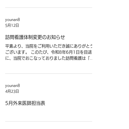
younan8
5月12日
訪問看護体制変更のお知らせ
平素より、当院をご利用いただき誠にありがとう
ございます。 このたび、令和8年6月1日を目途
に、当院でおこなっておりました訪問看護は「訪
問看護ステーションようなん（略称『SYN』）」
として運営することとなりましたのでお知らせを
いたします。この変更は、制度上の運営形態が変
わるものであり、訪問看護の内容や訪問スタッ
younan8
フ、またサービスの質の変更はございません。 こ
4月23日
れまでと同様、患者様一人ひとりに寄り添った訪
問看護を継続してまいりますので、 どうぞご安心
5月外来医師担当表
ください。
社会医
療法人緑峰会 養南病院 院長 関谷道晴