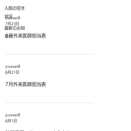
入院の空き
状況
younan8
7月23日
最新のお知
8月外来医師担当表
らせ
younan8
6月21日
7月外来医師担当表
younan8
6月1日