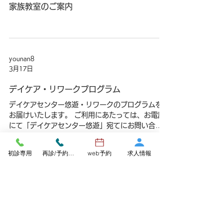
younan8
3月17日
家族教室のご案内
younan8
3月17日
デイケア・リワークプログラム
デイケアセンター悠遊・リワークのプログラムを
初診専用
再診/予約変更
web予約
求人情報
お届けいたします。 ご利用にあたっては、お電話
にて「デイケアセンター悠遊」宛てにお問い合わ
せください。 なお、講師都合や感染症まん延の影
響などにより、やむを得ずプログラムの内容が一
部変更になる場合があります。 大変おそれいりま
すが、詳細につきましては、デイケア課に直接ご
younan8
確認ください。 デイケア課直通電話 0584-57-