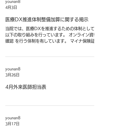
ない撮影・録音を原則禁止しております。 カメ
る所存です。何卒ご理解とご協力を賜りますよう
ラ・スマートフォン等による写真撮影 ビデオカメ
お願い申し上げます。 敬具 記 １．変更日 令和8
ラ等による動画撮影 ボイスレコーダー・携帯電話
年4月1日（月）より ２．営業日および定休日の変
等による録音 【ご注意】 SNS等への無断アップロ
更 原則として日曜を定休日 とさせていただきま
ードは、法的措置の対象となる場合がございま
す。 ３．変更の背景と目的 「訪問看護ステーシ
younan8
す。 不審な行為を見かけた際は、お近くの職員ま
ョン」へ移行することで、専門スタッフの配置を
4月3日
でお知らせください。
強化し、地域に根ざしたより手厚いケアの提供を
目指します。スタッフの処遇改善と適切な休息を
医療DX推進体制整備加算に関する掲示
確保する
当院では、医療DXを推進するための体制として、
以下の取り組みを行っています。 オンライン資格
確認 を行う体制を有しています。 マイナ保険証の
利用を通じて患者様の 診療情報、薬剤情報等を取
得・活用 することにより、質の高い医療の提供に
努めています。 正確な情報を取得・活用するた
め、 マイナ保険証の利用 にご協力をお願いいたし
younan8
ます。
3月26日
4月外来医師担当表