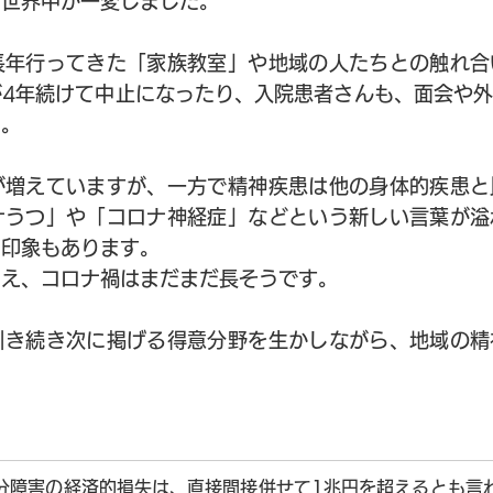
り世界中が一変しました。
長年行ってきた「家族教室」や地域の人たちとの触れ合
が4年続けて中止になったり、入院患者さんも、面会や
た。
が増えていますが、一方で精神疾患は他の身体的疾患と
ナうつ」や「コロナ神経症」などという新しい言葉が溢
る印象もあります。
いえ、コロナ禍はまだまだ長そうです。
引き続き次に掲げる得意分野を生かしながら、地域の精
。
分障害の経済的損失は、直接間接併せて1兆円を超えるとも言