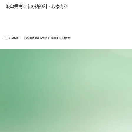
岐阜県海津市の精神科・心療内科
〒503-0401 岐阜県海津市南濃町津屋1508番地