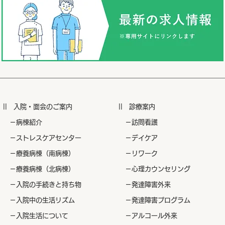
|| ​入院・面会のご案内
|| ​診療案内
​ －病棟紹介
​ －訪問看護
​ －ストレスケアセンター
​ －デイケア
​ －療養病棟（南病棟）
​ －リワーク
​ －療養病棟（北病棟）
​ －心理カウンセリング
​ －入院の手続きと持ち物
​ －発達障害外来
​ －入院中の生活リズム
​ －発達障害プログラム
​ －入院生活について
​ －アルコール外来