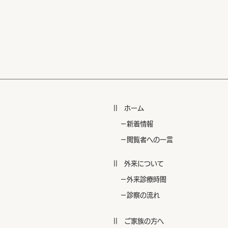
|| ​ホーム
​ －新着情報
​ －閲覧者への一言
|| 外来について
​ －外来診療時間
​ －診察の流れ
|| ご家族の方へ