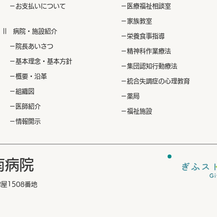
​ －お支払いについて
​ －医療福祉相談室
​ －家族教室
|| ​病院・施設紹介
​ －栄養食事指導
​ －院長あいさつ
​ －精神科作業療法
​ －基本理念・基本方針
​ －集団認知行動療法
​ －概要・沿革
​ －統合失調症の心理教育
​ －組織図
​ －薬局
​ －医師紹介
​ －福祉施設
​ －情報開示
南病院
津屋1508番地