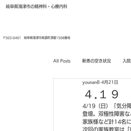
岐阜県海津市の精神科・心療内科
〒503-0401 岐阜県海津市南濃町津屋1508番地
All Posts
新患の空き状況
入院
younan8
4月21日
４.１９
4/19（日）「気
登壇。双極性障害な
家族様など計14名
次回の家族教室は「