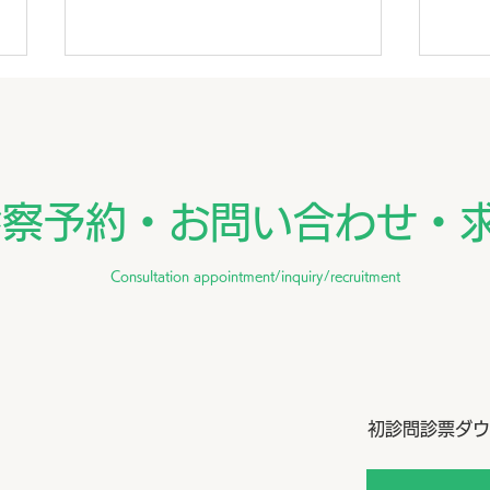
7月外来医師担当表
訪問
ん
～支
診察予約・お問い合わせ・
のた
病院
ーシ
Consultation appointment/inquiry/recruitment
まし
れた
けた
願い
スタ
しま
初診問診票ダウ
も、
ただ