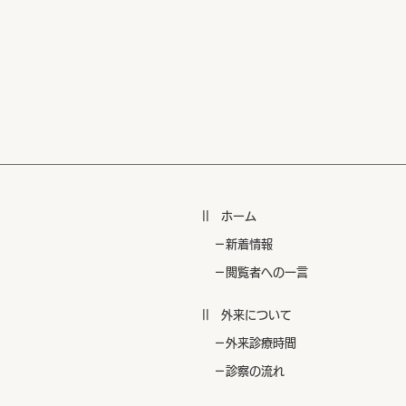
|| ​ホーム
​ －新着情報
​ －閲覧者への一言
|| 外来について
​ －外来診療時間
​ －診察の流れ