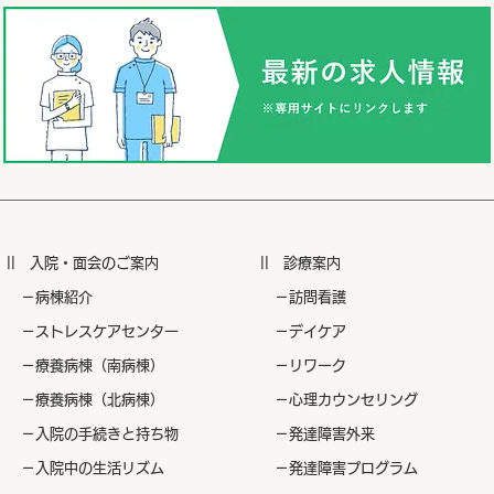
|| ​入院・面会のご案内
|| ​診療案内
​ －病棟紹介
​ －訪問看護
​ －ストレスケアセンター
​ －デイケア
​ －療養病棟（南病棟）
​ －リワーク
​ －療養病棟（北病棟）
​ －心理カウンセリング
​ －入院の手続きと持ち物
​ －発達障害外来
​ －入院中の生活リズム
​ －発達障害プログラム