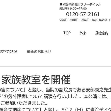
■初診予約専用フリーダイヤル
受付時間 9:00～17:00
0120-57-2161
休診日：水曜日・祝祭日・年末･年始休（12
TOP
外来
診療案内
の空き状況
最新のお知らせ
 家族教室を開催
分障害について」と題し、当院の副院長である安部康之先
どの気分障害について講演を行いました。本公演には、
にご参加いただきました。
統合失調症について」と題し、5/17（日）に当院デイ