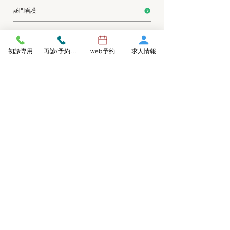
訪問看護
デイケアセンター悠遊
初診専用
再診/予約変更
web予約
求人情報
リワークプログラムSMAP
ストレスケアセンターようなん
アルコール依存症治療
アルコール依存症の家族支援プログラム (CRAFT)
アルコール回復支援プログラム（アルサポ）
休職予防プログラム
集団認知行動療法