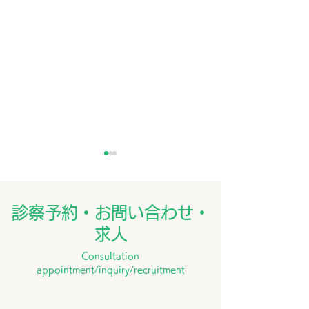
7月外来医師担当表
訪問看護ステー
うなん
診察予約・お問い合わせ・
～支え 寄り添う
求人
このたび、202
Consultation
日、養南病院を母
appointment/inquiry/recruitment
「訪問看護ステー
なん」を開設いた
私たちは、「住