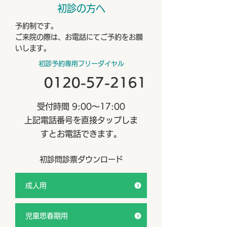
初診の方へ
域で、自分らしく
たい」というご本
予約制です。
の願いを大切に、
ご来院の際は、お電話にてご予約をお願
ハビリスタッフ等
いします。
宅へお伺いします
初診予約専用フリーダイヤル
を抱えながらも、
0120-57-2161
宅生活を続けてい
う、医療処置、体
受付時間 9:00～17:00
薬サポートから、
上記電話番号を直接タップしま
支援まで
すとお電話できます。
初診問診票ダウンロード
成人用
児童思春期用