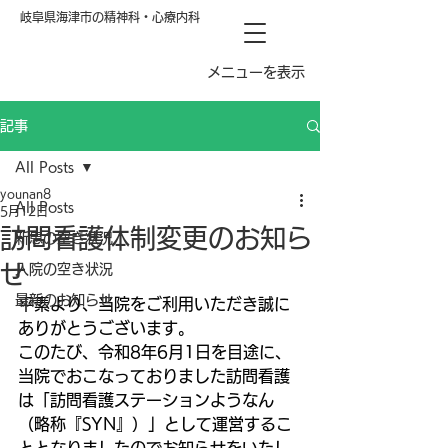
岐阜県海津市の精神科・心療内科
メニューを表示
記事
All Posts
younan8
All Posts
5月12日
訪問看護体制変更のお知ら
新患の空き状況
せ
入院の空き状況
最新のお知らせ
平素より、当院をご利用いただき誠に
ありがとうございます。
このたび、令和8年6月1日を目途に、
当院でおこなっておりました訪問看護
は「訪問看護ステーションようなん
（略称『SYN』）」として運営するこ