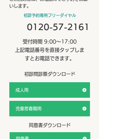
ハビリスタッフ等
いします。
宅へお伺いします
初診予約専用フリーダイヤル
を抱えながらも、
0120-57-2161
宅生活を続けてい
う、医療処置、体
受付時間 9:00～17:00
薬サポートから、
上記電話番号を直接タップしま
支援まで
すとお電話できます。
初診問診票ダウンロード
成人用
児童思春期用
同意書ダウンロード
同意書