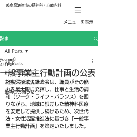
岐阜県海津市の精神科・心療内科
メニューを表示
記事
All Posts
younan8
All Posts
4月13日
一般事業主行動計画の公表
新患の空き状況
社会医療法人緑峰会は、職員がその能
入院の空き状況
力を最大限に発揮し、仕事と生活の調
最新のお知らせ
和（ワーク・ライフ・バランス）を図
りながら、地域に根差した精神科医療
を安定して提供し続けるため、次世代
法・女性活躍推進法に基づき「一般事
業主行動計画」を策定いたしました。