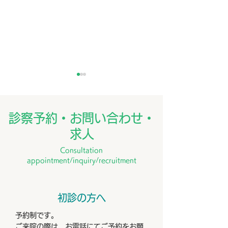
7月外来医師担当表
訪問看護ステー
うなん
診察予約・お問い合わせ・
～支え 寄り添う
求人
このたび、202
Consultation
日、養南病院を母
appointment/inquiry/recruitment
「訪問看護ステー
なん」を開設いた
私たちは、「住
初診の方へ
域で、自分らしく
たい」というご本
予約制です。
の願いを大切に、
ご来院の際は、お電話にてご予約をお願